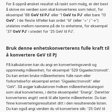
For å oppnå ønsket resultat så raskt som mulig, er det best
å skrive inn verdien som skal konverteres som tekst, for
eksempel '88
GeV til PJ
' eller '1
GeV to PJ
' eller bare '13
GeV
'. I de fleste tilfeller kan ordet 'til' (eller '=' / '->')
utelates mellom navnene på de to enhetene, for eksempel
'37
GeV PJ
' i stedet for '25 GeV til PJ'.
Bruk denne enhetskonverterens fulle kraft til
å konvertere GeV til PJ
På kalkulatoren kan du angi en konverteringsverdi og
opprinnelig måleenhet; for eksempel '529 Gigaelectronvolt'.
Du kan enten bruke måleenhetens fulle navn eller
forkortelsefor eksempel enten 'Gigaelectronvolt' eller
'GeV'. Så avgjør kalkulatoren hvilken måleenhetskategori
som skal konverteres, i dette eksempelet 'Energi'. Deretter
konverteres angitt verdi til alle kjente måleenheter. Du kan
finne konverteringsresultatet ditt i den resulterende listen.
Du kan også angi verdien du vil konvertere slik: '25 GeV til