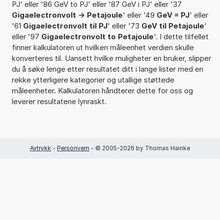
PJ' eller '86 GeV to PJ' eller '87 GeV i PJ' eller '37
Gigaelectronvolt -> Petajoule
' eller '49
GeV = PJ
' eller
'61
Gigaelectronvolt til PJ
' eller '73
GeV til Petajoule
'
eller '97
Gigaelectronvolt to Petajoule
'. I dette tilfellet
finner kalkulatoren ut hvilken måleenhet verdien skulle
konverteres til. Uansett hvilke muligheter en bruker, slipper
du å søke lenge etter resultatet ditt i lange lister med en
rekke ytterligere kategorier og utallige støttede
måleenheter. Kalkulatoren håndterer dette for oss og
leverer resultatene lynraskt.
Avtrykk
-
Personvern
- © 2005-2026 by Thomas Hainke