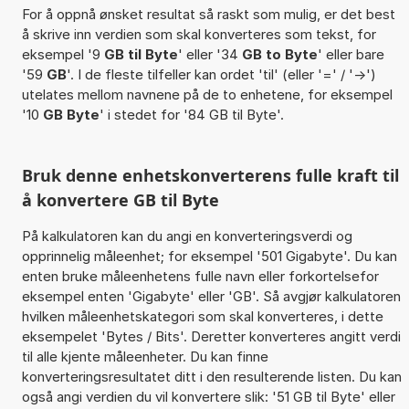
For å oppnå ønsket resultat så raskt som mulig, er det best
å skrive inn verdien som skal konverteres som tekst, for
eksempel '9
GB til Byte
' eller '34
GB to Byte
' eller bare
'59
GB
'. I de fleste tilfeller kan ordet 'til' (eller '=' / '->')
utelates mellom navnene på de to enhetene, for eksempel
'10
GB Byte
' i stedet for '84 GB til Byte'.
Bruk denne enhetskonverterens fulle kraft til
å konvertere GB til Byte
På kalkulatoren kan du angi en konverteringsverdi og
opprinnelig måleenhet; for eksempel '501 Gigabyte'. Du kan
enten bruke måleenhetens fulle navn eller forkortelsefor
eksempel enten 'Gigabyte' eller 'GB'. Så avgjør kalkulatoren
hvilken måleenhetskategori som skal konverteres, i dette
eksempelet 'Bytes / Bits'. Deretter konverteres angitt verdi
til alle kjente måleenheter. Du kan finne
konverteringsresultatet ditt i den resulterende listen. Du kan
også angi verdien du vil konvertere slik: '51 GB til Byte' eller