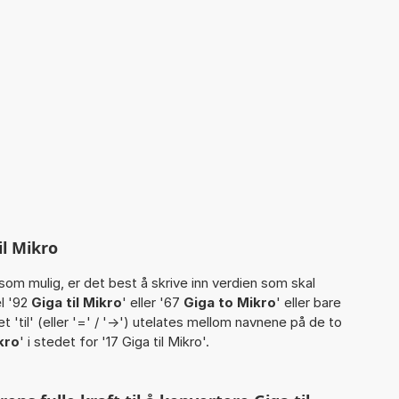
il Mikro
som mulig, er det best å skrive inn verdien som skal
l '92
Giga til Mikro
' eller '67
Giga to Mikro
' eller bare
rdet 'til' (eller '=' / '->') utelates mellom navnene på de to
kro
' i stedet for '17 Giga til Mikro'.