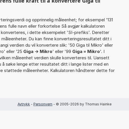
s fulle kraft til å konvertere Giga til
rteringsverdi og opprinnelig måleenhet; for eksempel '131
s fulle navn eller forkortelse Så avgjør kalkulatoren
konverteres, i dette eksempelet 'SI-prefiks'. Deretter
te måleenheter. Du kan finne konverteringsresultatet ditt i
gi verdien du vil konvertere slik: '50 Giga til Mikro' eller
ro' eller '25
Giga -> Mikro
' eller '99
Giga = Mikro
'. I
 hvilken måleenhet verdien skulle konverteres til. Uansett
u å søke lenge etter resultatet ditt i lange lister med en
ige støttede måleenheter. Kalkulatoren håndterer dette for
Avtrykk
-
Personvern
- © 2005-2026 by Thomas Hainke