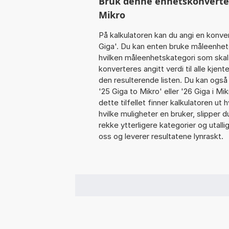
Bruk denne enhetskonverteren
Mikro
På kalkulatoren kan du angi en konve
Giga'. Du kan enten bruke måleenheten
hvilken måleenhetskategori som skal 
konverteres angitt verdi til alle kjen
den resulterende listen. Du kan også an
'25 Giga to Mikro' eller '26 Giga i Mik
dette tilfellet finner kalkulatoren ut
hvilke muligheter en bruker, slipper d
rekke ytterligere kategorier og utall
oss og leverer resultatene lynraskt.