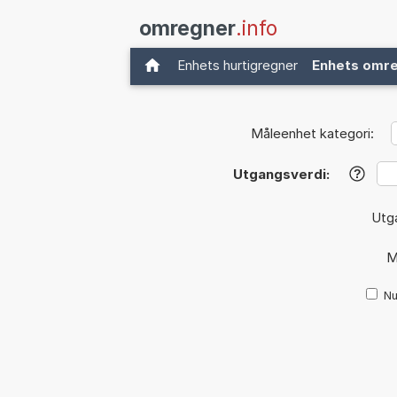
omregner
.info
Enhets hurtigregner
Enhets omr
Måleenhet kategori:
Utgangsverdi:
?
Utg
M
Nu