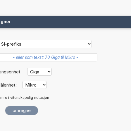
egner
angsenhet:
ålenhet:
mre i vitenskapelig notasjon