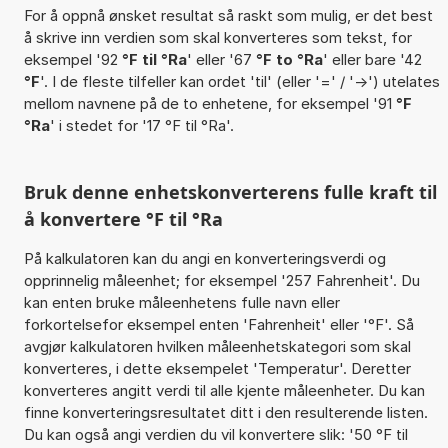
For å oppnå ønsket resultat så raskt som mulig, er det best
å skrive inn verdien som skal konverteres som tekst, for
eksempel '92
°F til °Ra
' eller '67
°F to °Ra
' eller bare '42
°F
'. I de fleste tilfeller kan ordet 'til' (eller '=' / '->') utelates
mellom navnene på de to enhetene, for eksempel '91
°F
°Ra
' i stedet for '17 °F til °Ra'.
Bruk denne enhetskonverterens fulle kraft til
å konvertere °F til °Ra
På kalkulatoren kan du angi en konverteringsverdi og
opprinnelig måleenhet; for eksempel '257 Fahrenheit'. Du
kan enten bruke måleenhetens fulle navn eller
forkortelsefor eksempel enten 'Fahrenheit' eller '°F'. Så
avgjør kalkulatoren hvilken måleenhetskategori som skal
konverteres, i dette eksempelet 'Temperatur'. Deretter
konverteres angitt verdi til alle kjente måleenheter. Du kan
finne konverteringsresultatet ditt i den resulterende listen.
Du kan også angi verdien du vil konvertere slik: '50 °F til