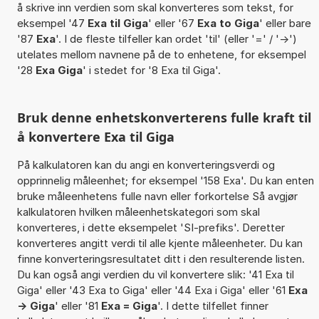
å skrive inn verdien som skal konverteres som tekst, for
eksempel '47
Exa til Giga
' eller '67
Exa to Giga
' eller bare
'87
Exa
'. I de fleste tilfeller kan ordet 'til' (eller '=' / '->')
utelates mellom navnene på de to enhetene, for eksempel
'28
Exa Giga
' i stedet for '8 Exa til Giga'.
Bruk denne enhetskonverterens fulle kraft til
å konvertere Exa til Giga
På kalkulatoren kan du angi en konverteringsverdi og
opprinnelig måleenhet; for eksempel '158 Exa'. Du kan enten
bruke måleenhetens fulle navn eller forkortelse Så avgjør
kalkulatoren hvilken måleenhetskategori som skal
konverteres, i dette eksempelet 'SI-prefiks'. Deretter
konverteres angitt verdi til alle kjente måleenheter. Du kan
finne konverteringsresultatet ditt i den resulterende listen.
Du kan også angi verdien du vil konvertere slik: '41 Exa til
Giga' eller '43 Exa to Giga' eller '44 Exa i Giga' eller '61
Exa
-> Giga
' eller '81
Exa = Giga
'. I dette tilfellet finner