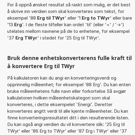
For å oppnå ønsket resultat så raskt som mulig, er det best
å skrive inn verdien som skal konverteres som tekst, for
eksempel '88
Erg til TWyr
' eller '1
Erg to TWyr
' eller bare
'13
Erg
'. I de fleste tilfeller kan ordet 'til' (eller '=' / '->')
utelates mellom navnene på de to enhetene, for eksempel
'37
Erg TWyr
' i stedet for '25 Erg til TWyr'.
Bruk denne enhetskonverterens fulle kraft til
å konvertere Erg til TWyr
På kalkulatoren kan du angi en konverteringsverdi og
opprinnelig måleenhet; for eksempel '88 Erg'. Du kan enten
bruke måleenhetens fulle navn eller forkortelse Så avgjør
kalkulatoren hvilken måleenhetskategori som skal
konverteres, i dette eksempelet 'Energi'. Deretter
konverteres angitt verdi til alle kjente måleenheter. Du kan
finne konverteringsresultatet ditt i den resulterende listen.
Du kan også angi verdien du vil konvertere slik: '25 Erg til
TWyr' eller '86 Erg to TWyr' eller '87 Erg i TWyr' eller '37