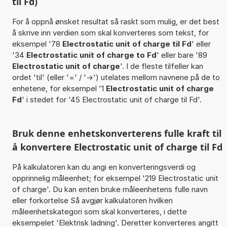
til Fd)
For å oppnå ønsket resultat så raskt som mulig, er det best
å skrive inn verdien som skal konverteres som tekst, for
eksempel '78
Electrostatic unit of charge til Fd
' eller
'34
Electrostatic unit of charge to Fd
' eller bare '89
Electrostatic unit of charge
'. I de fleste tilfeller kan
ordet 'til' (eller '=' / '->') utelates mellom navnene på de to
enhetene, for eksempel '1
Electrostatic unit of charge
Fd
' i stedet for '45 Electrostatic unit of charge til Fd'.
Bruk denne enhetskonverterens fulle kraft til
å konvertere Electrostatic unit of charge til Fd
På kalkulatoren kan du angi en konverteringsverdi og
opprinnelig måleenhet; for eksempel '219 Electrostatic unit
of charge'. Du kan enten bruke måleenhetens fulle navn
eller forkortelse Så avgjør kalkulatoren hvilken
måleenhetskategori som skal konverteres, i dette
eksempelet 'Elektrisk ladning'. Deretter konverteres angitt