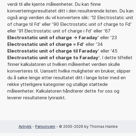
verdi til alle kjente måleenheter. Du kan finne
konverteringsresultatet ditt i den resulterende listen. Du kan
også angi verdien du vil konvertere slik: '12 Electrostatic unit
of charge til Fd' eller '90 Electrostatic unit of charge to Fd'
eller '91 Electrostatic unit of charge i Fd' eller '67
Electrostatic unit of charge -> Faraday
' eller '23
Electrostatic unit of charge = Fd
' eller '34
Electrostatic unit of charge til Faraday
' eller '45
Electrostatic unit of charge to Faraday
'. I dette tilfellet
finner kalkulatoren ut hvilken måleenhet verdien skulle
konverteres til. Uansett hvilke muligheter en bruker, slipper
du å søke lenge etter resultatet ditt i lange lister med en
rekke ytterligere kategorier og utallige støttede
måleenheter. Kalkulatoren håndterer dette for oss og
leverer resultatene lynraskt.
Avtrykk
-
Personvern
- © 2005-2026 by Thomas Hainke