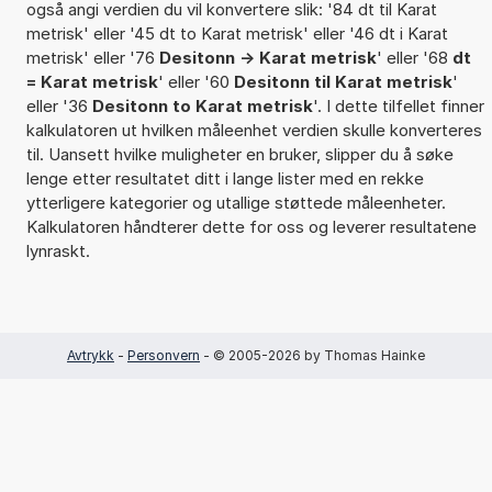
også angi verdien du vil konvertere slik: '84 dt til Karat
metrisk' eller '45 dt to Karat metrisk' eller '46 dt i Karat
metrisk' eller '76
Desitonn -> Karat metrisk
' eller '68
dt
= Karat metrisk
' eller '60
Desitonn til Karat metrisk
'
eller '36
Desitonn to Karat metrisk
'. I dette tilfellet finner
kalkulatoren ut hvilken måleenhet verdien skulle konverteres
til. Uansett hvilke muligheter en bruker, slipper du å søke
lenge etter resultatet ditt i lange lister med en rekke
ytterligere kategorier og utallige støttede måleenheter.
Kalkulatoren håndterer dette for oss og leverer resultatene
lynraskt.
Avtrykk
-
Personvern
- © 2005-2026 by Thomas Hainke