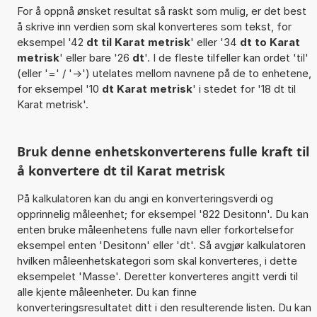
For å oppnå ønsket resultat så raskt som mulig, er det best
å skrive inn verdien som skal konverteres som tekst, for
eksempel '42
dt til Karat metrisk
' eller '34
dt to Karat
metrisk
' eller bare '26
dt
'. I de fleste tilfeller kan ordet 'til'
(eller '=' / '->') utelates mellom navnene på de to enhetene,
for eksempel '10
dt Karat metrisk
' i stedet for '18 dt til
Karat metrisk'.
Bruk denne enhetskonverterens fulle kraft til
å konvertere dt til Karat metrisk
På kalkulatoren kan du angi en konverteringsverdi og
opprinnelig måleenhet; for eksempel '822 Desitonn'. Du kan
enten bruke måleenhetens fulle navn eller forkortelsefor
eksempel enten 'Desitonn' eller 'dt'. Så avgjør kalkulatoren
hvilken måleenhetskategori som skal konverteres, i dette
eksempelet 'Masse'. Deretter konverteres angitt verdi til
alle kjente måleenheter. Du kan finne
konverteringsresultatet ditt i den resulterende listen. Du kan