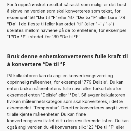
For å oppnå ønsket resultat så raskt som mulig, er det best
å skrive inn verdien som skal konverteres som tekst, for
eksempel '56
°De til °F
' eller '67
°De to °F
' eller bare '78
°De
'. I de fleste tilfeller kan ordet 'til' (eller '=' / '->')
utelates mellom navnene på de to enhetene, for eksempel
'1
°De °F
' i stedet for '89 °De til °F'.
Bruk denne enhetskonverterens fulle kraft til
å konvertere °De til °F
På kalkulatoren kan du angi en konverteringsverdi og
opprinnelig måleenhet; for eksempel '779 Delisle'. Du kan
enten bruke måleenhetens fulle navn eller forkortelsefor
eksempel enten 'Delisle' eller '°De'. Så avgjør kalkulatoren
hvilken måleenhetskategori som skal konverteres, i dette
eksempelet 'Temperatur'. Deretter konverteres angitt verdi
til alle kjente måleenheter. Du kan finne
konverteringsresultatet ditt i den resulterende listen. Du kan
også angi verdien du vil konvertere slik: '23 °De til °F' eller