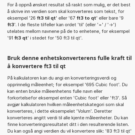
For å oppnå ønsket resultat så raskt som mulig, er det best
å skrive inn verdien som skal konverteres som tekst, for
eksempel '26
ft3 til qt
' eller '67
ft3 to qt
' eller bare '9
ft3
'. I de fleste tilfeller kan ordet 'til' (eller '=' / '->')
utelates mellom navnene på de to enhetene, for eksempel
'91
ft3 qt
' i stedet for '50 ft3 til qt'.
Bruk denne enhetskonverterens fulle kraft til
å konvertere ft3 til qt
På kalkulatoren kan du angi en konverteringsverdi og
opprinnelig måleenhet; for eksempel '695 Cubic foot'. Du
kan enten bruke måleenhetens fulle navn eller
forkortelsefor eksempel enten 'Cubic foot' eller 'ft3'. Så
avgjør kalkulatoren hvilken måleenhetskategori som skal
konverteres, i dette eksempelet 'Volum'. Deretter
konverteres angitt verdi til alle kjente måleenheter. Du kan
finne konverteringsresultatet ditt i den resulterende listen.
Du kan også angi verdien du vil konvertere slik: '83 ft3 til qt'