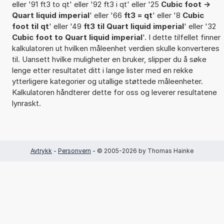
eller '91 ft3 to qt' eller '92 ft3 i qt' eller '25
Cubic foot ->
Quart liquid imperial
' eller '66
ft3 = qt
' eller '8
Cubic
foot til qt
' eller '49
ft3 til Quart liquid imperial
' eller '32
Cubic foot to Quart liquid imperial
'. I dette tilfellet finner
kalkulatoren ut hvilken måleenhet verdien skulle konverteres
til. Uansett hvilke muligheter en bruker, slipper du å søke
lenge etter resultatet ditt i lange lister med en rekke
ytterligere kategorier og utallige støttede måleenheter.
Kalkulatoren håndterer dette for oss og leverer resultatene
lynraskt.
Avtrykk
-
Personvern
- © 2005-2026 by Thomas Hainke