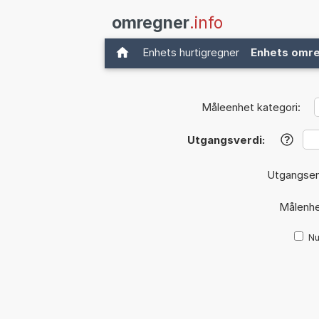
omregner
.info
Enhets hurtigregner
Enhets omr
Måleenhet kategori:
Utgangsverdi:
?
Utgangse
Målenh
Nu