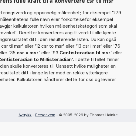
s fulle kraft til å konvertere csr til msr
rteringsverdi og opprinnelig måleenhet; for eksempel '279
måleenhetens fulle navn eller forkortelsefor eksempel
å avgjør kalkulatoren hvilken måleenhetskategori som skal
inkel'. Deretter konverteres angitt verdi til alle kjente
gsresultatet ditt i den resulterende listen. Du kan også
csr til msr' eller '12 csr to msr' eller '13 csr i msr' eller '76
eller '35
csr = msr
' eller '93
Centisteradian til msr
' eller
entisteradian to Millisteradian
'. I dette tilfellet finner
dien skulle konverteres til. Uansett hvilke muligheter en
resultatet ditt i lange lister med en rekke ytterligere
enheter. Kalkulatoren håndterer dette for oss og leverer
Avtrykk
-
Personvern
- © 2005-2026 by Thomas Hainke