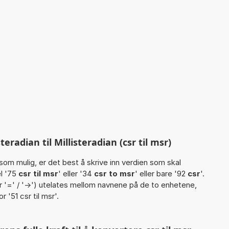
radian til Millisteradian (csr til msr)
som mulig, er det best å skrive inn verdien som skal
l '75
csr til msr
' eller '34
csr to msr
' eller bare '92
csr
'.
eller '=' / '->') utelates mellom navnene på de to enhetene,
or '51 csr til msr'.