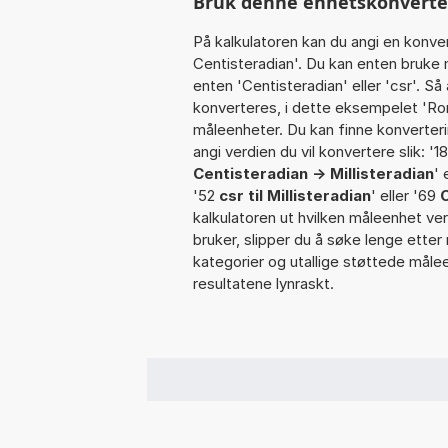
Bruk denne enhetskonverteren
På kalkulatoren kan du angi en konve
Centisteradian'. Du kan enten bruke 
enten 'Centisteradian' eller 'csr'. S
konverteres, i dette eksempelet 'Romv
måleenheter. Du kan finne konverterin
angi verdien du vil konvertere slik: '18 
Centisteradian -> Millisteradian
' 
'52
csr til Millisteradian
' eller '69
C
kalkulatoren ut hvilken måleenhet ver
bruker, slipper du å søke lenge etter 
kategorier og utallige støttede måle
resultatene lynraskt.