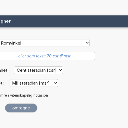
egner
nhet:
et:
mre i vitenskapelig notasjon