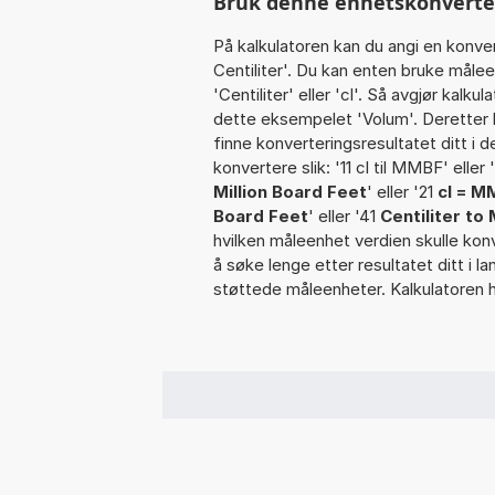
Bruk denne enhetskonvertere
På kalkulatoren kan du angi en konve
Centiliter'. Du kan enten bruke måle
'Centiliter' eller 'cl'. Så avgjør kal
dette eksempelet 'Volum'. Deretter ko
finne konverteringsresultatet ditt i d
konvertere slik: '11 cl til MMBF' elle
Million Board Feet
' eller '21
cl = M
Board Feet
' eller '41
Centiliter to 
hvilken måleenhet verdien skulle konv
å søke lenge etter resultatet ditt i l
støttede måleenheter. Kalkulatoren h