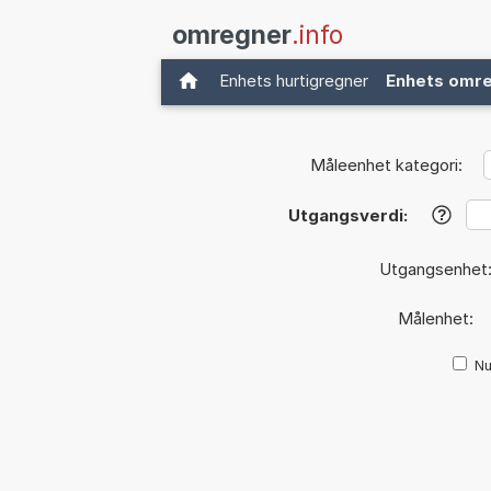
omregner
.info
Enhets hurtigregner
Enhets omr
Måleenhet kategori:
Utgangsverdi:
?
Utgangsenhet
Målenhet:
Nu