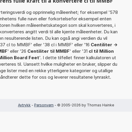
ns fulle kraft til å konvertere cl til MMBF
rteringsverdi og opprinnelig måleenhet; for eksempel '578
enhetens fulle navn eller forkortelsefor eksempel enten
kulatoren hvilken måleenhetskategori som skal konverteres, i
nverteres angitt verdi til alle kjente måleenheter. Du kan
en resulterende listen. Du kan også angi verdien du vil
r '37 cl to MMBF' eller '38 cl i MMBF' eller '16
Centiliter ->
MBF
' eller '26
Centiliter til MMBF
' eller '31
cl til Million
Million Board Feet
'. I dette tilfellet finner kalkulatoren ut
erteres til. Uansett hvilke muligheter en bruker, slipper du
ange lister med en rekke ytterligere kategorier og utallige
åndterer dette for oss og leverer resultatene lynraskt.
Avtrykk
-
Personvern
- © 2005-2026 by Thomas Hainke