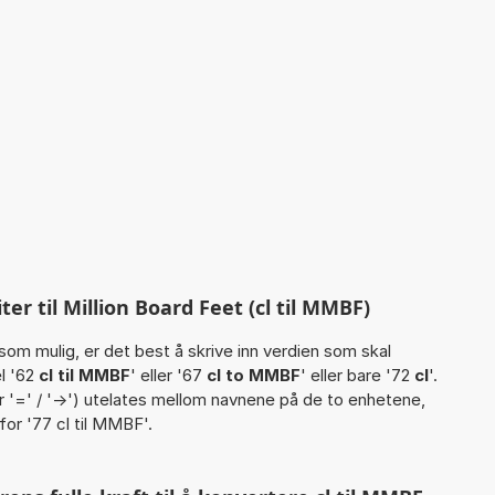
er til Million Board Feet (cl til MMBF)
som mulig, er det best å skrive inn verdien som skal
l '62
cl til MMBF
' eller '67
cl to MMBF
' eller bare '72
cl
'.
eller '=' / '->') utelates mellom navnene på de to enhetene,
 for '77 cl til MMBF'.