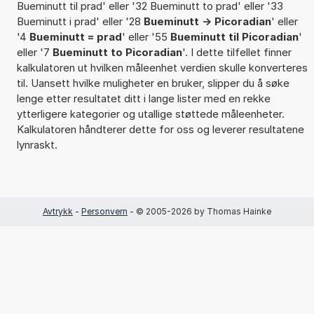
Bueminutt til prad' eller '32 Bueminutt to prad' eller '33
Bueminutt i prad' eller '28
Bueminutt -> Picoradian
' eller
'4
Bueminutt = prad
' eller '55
Bueminutt til Picoradian
'
eller '7
Bueminutt to Picoradian
'. I dette tilfellet finner
kalkulatoren ut hvilken måleenhet verdien skulle konverteres
til. Uansett hvilke muligheter en bruker, slipper du å søke
lenge etter resultatet ditt i lange lister med en rekke
ytterligere kategorier og utallige støttede måleenheter.
Kalkulatoren håndterer dette for oss og leverer resultatene
lynraskt.
Avtrykk
-
Personvern
- © 2005-2026 by Thomas Hainke