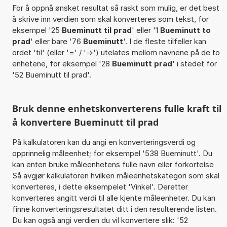
For å oppnå ønsket resultat så raskt som mulig, er det best
å skrive inn verdien som skal konverteres som tekst, for
eksempel '25
Bueminutt til prad
' eller '1
Bueminutt to
prad
' eller bare '76
Bueminutt
'. I de fleste tilfeller kan
ordet 'til' (eller '=' / '->') utelates mellom navnene på de to
enhetene, for eksempel '28
Bueminutt prad
' i stedet for
'52 Bueminutt til prad'.
Bruk denne enhetskonverterens fulle kraft til
å konvertere Bueminutt til prad
På kalkulatoren kan du angi en konverteringsverdi og
opprinnelig måleenhet; for eksempel '538 Bueminutt'. Du
kan enten bruke måleenhetens fulle navn eller forkortelse
Så avgjør kalkulatoren hvilken måleenhetskategori som skal
konverteres, i dette eksempelet 'Vinkel'. Deretter
konverteres angitt verdi til alle kjente måleenheter. Du kan
finne konverteringsresultatet ditt i den resulterende listen.
Du kan også angi verdien du vil konvertere slik: '52