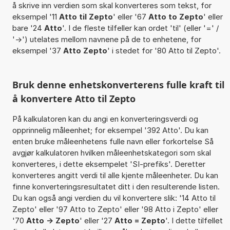
å skrive inn verdien som skal konverteres som tekst, for
eksempel '11
Atto til Zepto
' eller '67
Atto to Zepto
' eller
bare '24
Atto
'. I de fleste tilfeller kan ordet 'til' (eller '=' /
'->') utelates mellom navnene på de to enhetene, for
eksempel '37
Atto Zepto
' i stedet for '80 Atto til Zepto'.
Bruk denne enhetskonverterens fulle kraft til
å konvertere Atto til Zepto
På kalkulatoren kan du angi en konverteringsverdi og
opprinnelig måleenhet; for eksempel '392 Atto'. Du kan
enten bruke måleenhetens fulle navn eller forkortelse Så
avgjør kalkulatoren hvilken måleenhetskategori som skal
konverteres, i dette eksempelet 'SI-prefiks'. Deretter
konverteres angitt verdi til alle kjente måleenheter. Du kan
finne konverteringsresultatet ditt i den resulterende listen.
Du kan også angi verdien du vil konvertere slik: '14 Atto til
Zepto' eller '97 Atto to Zepto' eller '98 Atto i Zepto' eller
'70
Atto -> Zepto
' eller '27
Atto = Zepto
'. I dette tilfellet